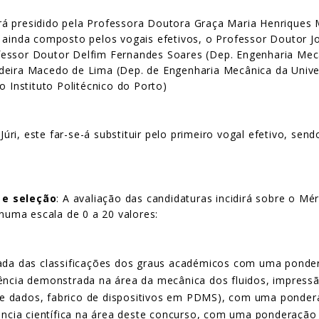
será presidido pela Professora Doutora Graça Maria Henriques 
o ainda composto pelos vogais efetivos, o Professor Doutor
fessor Doutor Delfim Fernandes Soares (Dep. Engenharia Mec
adeira Macedo de Lima (Dep. de Engenharia Mecânica da Univ
o Instituto Politécnico do Porto)
ri, este far-se-á substituir pelo primeiro vogal efetivo, se
 e seleção
: A avaliação das candidaturas incidirá sobre o Mé
 numa escala de 0 a 20 valores:
ada das classificações dos graus académicos com uma pond
eriência demonstrada na área da mecânica dos fluidos, impres
 de dados, fabrico de dispositivos em PDMS), com uma ponde
ência científica na área deste concurso, com uma ponderação