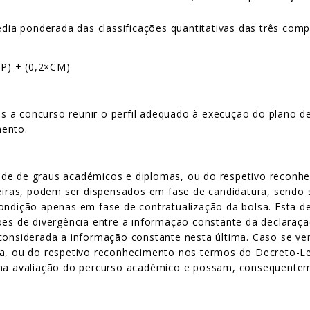
média ponderada das classificações quantitativas das três com
CP) + (0,2×CM)
a concurso reunir o perfil adequado à execução do plano de t
mento.
ade de graus académicos e diplomas, ou do respetivo reconh
geiras, podem ser dispensados em fase de candidatura, sendo 
ondição apenas em fase de contratualização da bolsa. Esta de
ções de divergência entre a informação constante da declaraç
 considerada a informação constante nesta última. Caso se v
ma, ou do respetivo reconhecimento nos termos do Decreto-Le
 na avaliação do percurso académico e possam, consequenteme