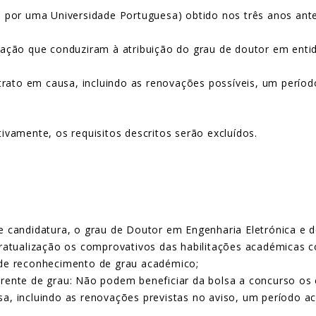
o por uma Universidade Portuguesa) obtido nos três anos ant
gação que conduziram à atribuição do grau de doutor em enti
ato em causa, incluindo as renovações possíveis, um períod
vamente, os requisitos descritos serão excluídos.
de candidatura, o grau de Doutor em Engenharia Eletrónica e
tratualização os comprovativos das habilitações académicas co
 de reconhecimento de grau académico;
erente de grau: Não podem beneficiar da bolsa a concurso o
a, incluindo as renovações previstas no aviso, um período a