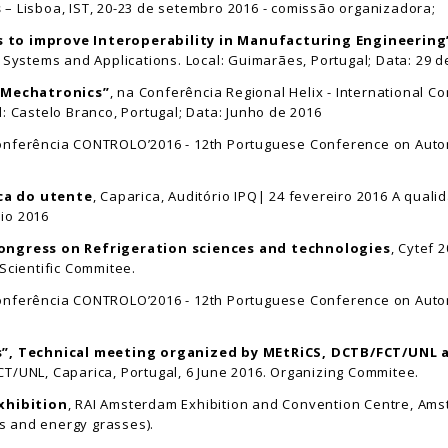
s
– Lisboa, IST, 20-23 de setembro 2016 - comissão organizadora;
s to improve Interoperability in Manufacturing Engineering
e Systems and Applications. Local: Guimarães, Portugal; Data: 29 
 Mechatronics”
, na Conferência Regional Helix - International 
: Castelo Branco, Portugal; Data: Junho de 2016
onferência CONTROLO’2016 - 12th Portuguese Conference on Automat
ca do utente
, Caparica, Auditório IPQ| 24 fevereiro 2016 A qual
io 2016
 Congress on Refrigeration sciences and technologies
, Cytef 
Scientific Commitee.
onferência CONTROLO’2016 - 12th Portuguese Conference on Automat
”, Technical meeting organized by MEtRiCS, DCTB/FCT/UNL 
 FCT/UNL, Caparica, Portugal, 6 June 2016. Organizing Commitee.
xhibition
, RAI Amsterdam Exhibition and Convention Centre, Amste
s and energy grasses).