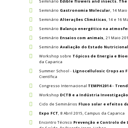
Seminário
Edible flowers and insects. The
Seminário
Gastronomia Molecular
, 14 Mai
Seminário
Alterações Climáticas
, 14 e 16 
Seminário
Balanço energético na atmosfe
Seminário
Ensaios com animais
, 21 Maio 2
Seminário
Avaliação do Estado Nutriciona
Workshop sobre
Tópicos de Energia e Bio
da Caparica
Summer School -
Lignocellulosic Crops as 
Científica
Congresso Internacional
TEMPH2014 - Trend
Workshop
DCTB e a Indústria Investigaçã
Ciclo de Seminários
Fluxo solar e efeitos d
Expo FCT
, 8 Abril 2015, Campus da Caparica
Encontro Técnico
Prevenção e Controlo de 