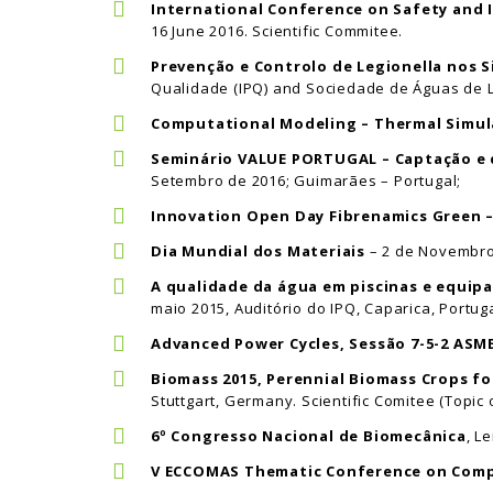
International Conference on Safety and 
16 June 2016. Scientific Commitee.
Prevenção e Controlo de Legionella nos 
Qualidade (IPQ) and Sociedade de Águas de L
Computational Modeling – Thermal Simul
Seminário VALUE PORTUGAL – Captação e d
Setembro de 2016; Guimarães – Portugal;
Innovation Open Day Fibrenamics Green 
Dia Mundial dos Materiais
– 2 de Novembro
A qualidade da água em piscinas e equipa
maio 2015, Auditório do IPQ, Caparica, Portug
Advanced Power Cycles, Sessão 7-5-2 ASM
Biomass 2015, Perennial Biomass Crops f
Stuttgart, Germany. Scientific Comitee (Topic 
6º Congresso Nacional de Biomecânica
, L
V ECCOMAS Thematic Conference on Compu