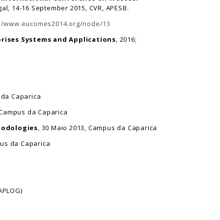
ugal, 14-16 September 2015, CVR, APESB.
://www.eucomes2014.org/node/13
prises Systems and Applications
, 2016;
 da Caparica
, Campus da Caparica
hodologies
, 30 Maio 2013, Campus da Caparica
pus da Caparica
(APLOG)