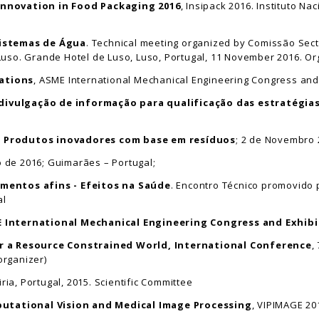
Innovation in Food Packaging 2016
, Insipack 2016. Instituto Na
Sistemas de Água
. Technical meeting organized by Comissão Secto
uso. Grande Hotel de Luso, Luso, Portugal, 11 November 2016. O
ations
, ASME International Mechanical Engineering Congress and
ivulgação de informação para qualificação das estratégias
– Produtos inovadores com base em resíduos
; 2 de Novembro 
 de 2016; Guimarães – Portugal;
mentos afins - Efeitos na Saúde
. Encontro Técnico promovido 
al
E International Mechanical Engineering Congress and Exhibi
or a Resource Constrained World, International Conference
,
organizer)
eiria, Portugal, 2015. Scientific Committee
tational Vision and Medical Image Processing
, VIPIMAGE 20