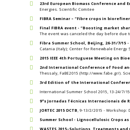
23rd European Biomass Conference and Ex
Energies. Scientific Comitee
FIBRA Seminar – “Fibre crops in biorefine
Final FIBRA event - “Boosting market sha
The event was canceled the day before due to
Fibra Summer School, Beijing, 26-31/7/15
Catania (Italy); Center for Renewbale Energy S
2015 IEEE 4th Portuguese Meeting on Bio
2nd International Conference of Food a
Thessaly, FaBE2015 (http://www.fabe.gr/). Sci
3rd Edition of the International Confer
International Summer School 2015, 13-24/7/15
9ªs Jornadas Técnicas Internacionais de 
JORTEC 2015 DCTB
, 9-13/2/2015 - Workshop: 
Summer School - Lignocellulosic Crops a
WASTES 2015–Solutions, Treatments and O