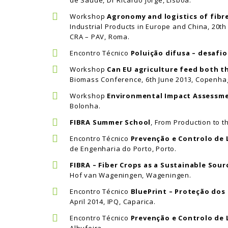
de Saúde, Dr Ricardo Jorge, Lisboa.
Workshop
Agronomy and logistics of fibr
Industrial Products in Europe and China, 20th 
CRA – PAV, Roma.
Encontro Técnico
Poluição difusa – desafio
Workshop
Can EU agriculture feed both th
Biomass Conference, 6th June 2013, Copenha
Workshop
Environmental Impact Assessmen
Bolonha.
FIBRA Summer School
, From Production to th
Encontro Técnico
Prevenção e Controlo de 
de Engenharia do Porto, Porto.
FIBRA – Fiber Crops as a Sustainable Sour
Hof van Wageningen, Wageningen.
Encontro Técnico
BluePrint – Proteção dos 
April 2014, IPQ, Caparica.
Encontro Técnico
Prevenção e Controlo de 