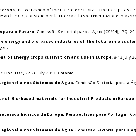
e crops
, 1st Workshop of the EU Project: FIBRA – Fiber Crops as a
March 2013, Consiglio per la ricerca e la sperimentazione in agrico
s para o futuro
. Comissão Sectorial para a Água (CS/04), IPQ, 29
e energy and bio‐based industries of the future in a susta
gen.
t of Energy Crops cultivation and use in Europe
, 8-12 July
e Final Use, 22-26 July 2013, Catania.
Legionella nos Sistemas de Água
. Comissão Sectorial para a Ág
ce of Bio-based materials for Industrial Products in Europe
recursos hídricos da Europa, Perspectivas para Portugal
. C
Legionella nos Sistemas de Água
. Comissão Sectorial para a Ág