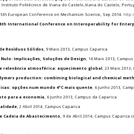
, Instituto Politécnico de Viana do Castelo,Viana do Castelo, Port
 5th European Conference on Mechanism Science, Sep 2014.
http
 8th International Conference on Interoperability for Enter
 de Resíduos Sólidos
, 9 Maio 2013, Campus Caparica
 Nulo: Implicações, Soluções de Design
, 16 Maio 2013, Campus
e relevância atmosférica: aquecimento global
, 23 Maio 2013
lymers production: combining biological and chemical met
ticas: opções num mundo 4ºC mais quente
, 6 Junho 2013, Cam
uto para a economia
, 6 Junho 2013, Campus da Caparica
alidade
, 2 Abril 2014, Campus Caparica
 e Cadeia de Abastecimento
, 9 de Abril 2014, Campus Caparica 