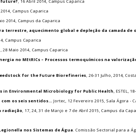
 future?
, 16 Abril 2014, Campus Caparica
o 2014, Campus Caparica
Maio 2014, Campus da Caparica
ra terrestre, aquecimento global e depleção da camada de
014, Campus Caparica
l
, 28 Maio 2014, Campus Caparica
energia no MEtRICs – Processos termoquímicos na valorizaçã
Feedstock for the Future Biorefineries
, 26-31 Julho, 2014, Co
s in Environmental Microbiology for Public Health
, ESTEL, 1
o com os seis sentidos…
Jortec, 12 Fevereiro 2015, Sala Ágora -
a radiação
, 17, 24, 31 de Março e 7 de Abril 2015, Campus da Capa
Legionella nos Sistemas de Água
. Comissão Sectorial para a Águ