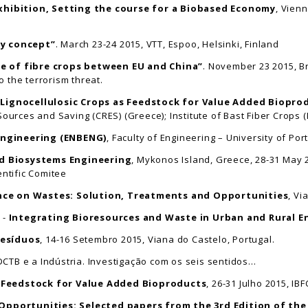
hibition, Setting the course for a Biobased Economy
, Vien
ry concept”
. March 23-24 2015, VTT, Espoo, Helsinki, Finland
re of fibre crops between EU and China”
. November 23 2015, Br
 the terrorism threat.
 - Lignocellulosic Crops as Feedstock for Value Added Biopr
ources and Saving (CRES) (Greece); Institute of Bast Fiber Crops (
engineering (ENBENG)
, Faculty of Engineering – University of Por
nd Biosystems Engineering
, Mykonos Island, Greece, 28-31 May 2
entific Comitee
ence on Wastes: Solution, Treatments and Opportunities
, Vi
 -
Integrating Bioresources and Waste in Urban and Rural E
Resíduos
, 14-16 Setembro 2015, Viana do Castelo, Portugal.
DCTB e a Indústria. Investigação com os seis sentidos…
s Feedstock for Value Added Bioproducts
, 26-31 Julho 2015, IB
pportunities: Selected papers from the 3rd Edition of the