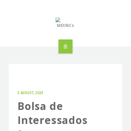
METRICS
PEOPLE
RESEARCH
3 AUGUST, 2023
PUBLICATIONS
Bolsa de
INDUSTRIAL PARTNERSHIP
Interessados
ADVANCED TRAINING