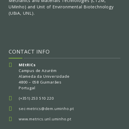
Mechanics and Materials Technologies (CT2M,
UMinho) and Unit of Environmental Biotechnology
(UBiA, UNL).
CONTACT INFO
MEtRICs
Campus de Azurém
Alameda da Universidade
4800 – 058 Guimarães
Portugal
(+351) 253 510 220
sec-metrics@dem.uminho.pt
www.metrics.unl.uminho.pt