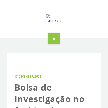
METRICS
PEOPLE
RESEARCH
17 DECEMBER, 2024
PUBLICATIONS
Bolsa de
INDUSTRIAL PARTNERSHIP
Investigação no
ADVANCED TRAINING