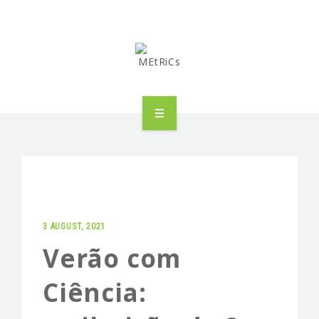
METRICS
PEOPLE
RESEARCH
3 AUGUST, 2021
PUBLICATIONS
Verão com
INDUSTRIAL PARTNERSHIP
Ciência:
ADVANCED TRAINING