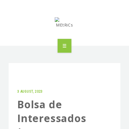
METRICS
PEOPLE
RESEARCH
3 AUGUST, 2023
PUBLICATIONS
Bolsa de
INDUSTRIAL PARTNERSHIP
Interessados
ADVANCED TRAINING