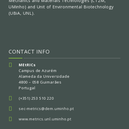
Mechanics and Materials Technologies (CT2M,
UMinho) and Unit of Environmental Biotechnology
(UBiA, UNL).
CONTACT INFO
MEtRICs
Campus de Azurém
Alameda da Universidade
4800 – 058 Guimarães
Portugal
(+351) 253 510 220
sec-metrics@dem.uminho.pt
www.metrics.unl.uminho.pt