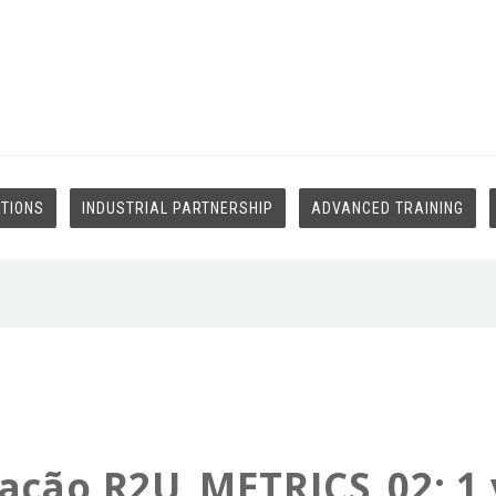
ATIONS
INDUSTRIAL PARTNERSHIP
ADVANCED TRAINING
gação R2U_METRICS_02; 1