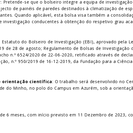
r
: Pretende-se que o bolseiro integre a equipa de investigaçã
ojecto de painéis de paredes destinados à climatização de esp
tantes. Quando aplicável, esta bolsa visa também a consolidaç
e investigação conducentes à obtenção do respetivo grau ac
: Estatuto do Bolseiro de Investigação (EBI), aprovado pela L
2019 de 28 de agosto; Regulamento de Bolsas de Investigação
spacho n.º 6524/2020 de 22-06-2020, retificado através de decl
ão, n.º 950/2019 de 16-12-2019, da Fundação para a Ciência e
 orientação científica
: O trabalho será desenvolvido no C
ade do Minho, no polo do Campus em Azurém, sob a orientação
o de 6 meses, com início previsto em 11 Dezembro de 2023, c