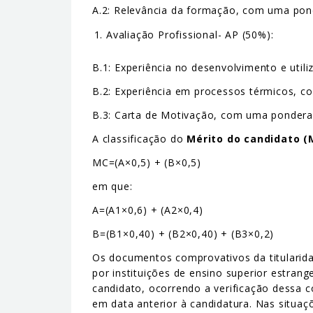
A.2: Relevância da formação, com uma po
Avaliação Profissional- AP (50%):
B.1: Experiência no desenvolvimento e uti
B.2: Experiência em processos térmicos,
B.3: Carta de Motivação, com uma ponder
A classificação do
Mérito do candidato (
MC=(A×0,5) + (B×0,5)
em que:
A=(A1×0,6) + (A2×0,4)
B=(B1×0,40) + (B2×0,40) + (B3×0,2)
Os documentos comprovativos da titularid
por instituições de ensino superior estran
candidato, ocorrendo a verificação dessa c
em data anterior à candidatura. Nas situa