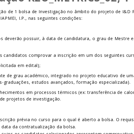
ição de 1 bolsa de Investigação no âmbito do projeto de I&D
IAPMEI, I.P., nas seguintes condições:
os deverão possuir, à data de candidatura, o grau de Mestre
os candidatos comprovar a inscrição em um dos seguintes cur
icitada em edital);
te de grau académico, integrado no projeto educativo de uma 
 pós-graduações, estudos avançados, formação especializada).
hecimentos em processos térmicos (ex: transferência de calo
de projetos de investigação.
crição prévia no curso para o qual é aberto a bolsa. O requi
 data da contratualização da bolsa.
s cujos os candidatos selecionados apresentem comprovativo v