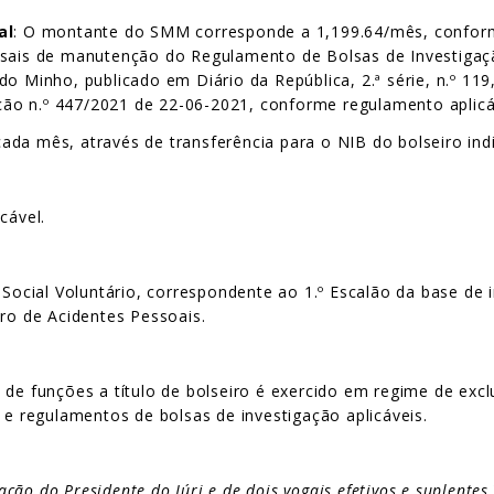
al
: O montante do SMM corresponde a 1,199.64/mês, conforme
nsais de manutenção do Regulamento de Bolsas de Investigaç
do Minho, publicado em Diário da República, 2.ª série, n.º 11
cação n.º 447/2021 de 22-06-2021, conforme regulamento aplicá
ada mês, através de transferência para o NIB do bolseiro ind
cável.
cial Voluntário, correspondente ao 1.º Escalão da base de i
ro de Acidentes Pessoais.
e funções a título de bolseiro é exercido em regime de exclu
 e regulamentos de bolsas de investigação aplicáveis.
cação do Presidente do Júri e de dois vogais efetivos e suplentes,