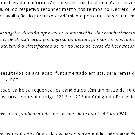
 considerada a informação constante nesta última. Caso se v
ma, ou do respetivo reconhecimento nos termos do Decreto-Le
 na avaliação do percurso académico e possam, consequenteme
trangeiro deverão apresentar comprovativo do reconhecimento
scala de classificação portuguesa ou declaração nos termos ind
atribuirá a classificação de “0” na nota do curso de licenciatu
resultados da avaliação, fundamentado em ata, será remetid
I da FCT.
essão da bolsa requerida, os candidatos têm um prazo de 10 d
os, nos termos do artigo 121.º e 122.º do Código do Procedim
deverá ser fundamentada nos termos do artigo 124.º do CPA)
o
: Os resultados finais da avaliação serão publicitados através