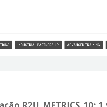
ATIONS
INDUSTRIAL PARTNERSHIP
ADVANCED TRAINING
gação R2U_METRICS_10; 1