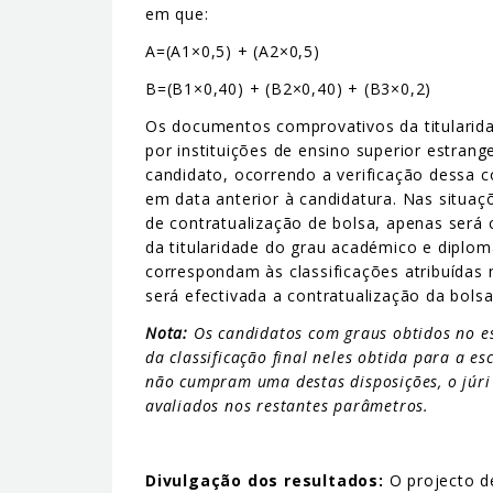
em que:
A=(A1×0,5) + (A2×0,5)
B=(B1×0,40) + (B2×0,40) + (B3×0,2)
Os documentos comprovativos da titularid
por instituições de ensino superior estran
candidato, ocorrendo a verificação dessa c
em data anterior à candidatura. Nas situa
de contratualização de bolsa, apenas será
da titularidade do grau académico e diplo
correspondam às classificações atribuídas
será efectivada a contratualização da bolsa
Nota:
Os candidatos com graus obtidos no es
da classificação final neles obtida para a e
não cumpram uma destas disposições, o júri 
avaliados nos restantes parâmetros.
Divulgação dos resultados:
O projecto de