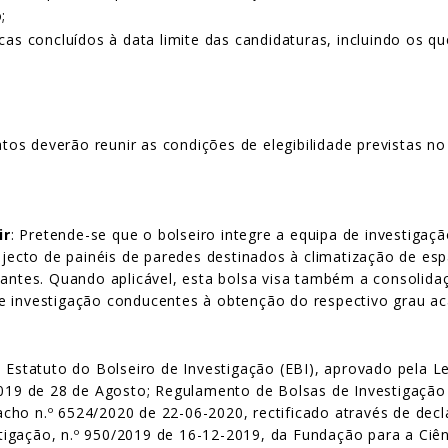
;
as concluídos à data limite das candidaturas, incluindo os q
tos deverão reunir as condições de elegibilidade previstas n
ir
: Pretende-se que o bolseiro integre a equipa de investigaç
ojecto de painéis de paredes destinados à climatização de esp
tantes. Quando aplicável, esta bolsa visa também a consolidaç
e investigação conducentes à obtenção do respectivo grau a
: Estatuto do Bolseiro de Investigação (EBI), aprovado pela L
/2019 de 28 de Agosto; Regulamento de Bolsas de Investigaçã
spacho n.º 6524/2020 de 22-06-2020, rectificado através de dec
gação, n.º 950/2019 de 16-12-2019, da Fundação para a Ciênci