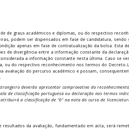
ade de graus académicos e diplomas, ou do respectivo recon
geiras, podem ser dispensados em fase de candidatura, sendo 
ondição apenas em fase de contratualização da bolsa. Esta de
ções de divergência entre a informação constante da declaraç
 considerada a informação constante nesta última. Caso se v
ma, ou do respectivo reconhecimento nos termos do Decreto-L
 na avaliação do percurso académico e possam, consequenteme
.
trangeiro deverão apresentar comprovativo do reconhecimento
scala de classificação portuguesa ou declaração nos termos ind
atribuirá a classificação de “0” na nota do curso de licenciatu
 resultados da avaliação, fundamentado em acta, será remet