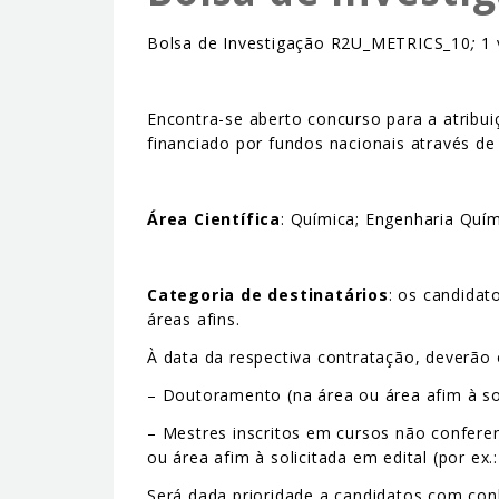
Bolsa de Investigação R2U_METRICS_10
;
1
Encontra-se aberto concurso para a atribu
financiado por fundos nacionais através de 
Área Científica
: Química; Engenharia Quí
Categoria de destinatários
: os candidat
áreas afins.
À data da respectiva contratação, deverão
– Doutoramento (na área ou área afim à sol
– Mestres inscritos em cursos não conferen
ou área afim à solicitada em edital (por e
Será dada prioridade a candidatos com con