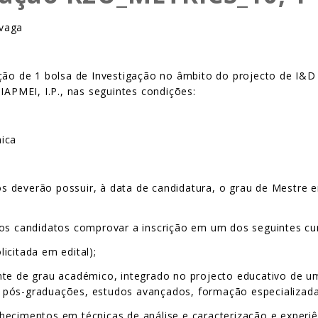
 vaga
ição de 1 bolsa de Investigação no âmbito do projecto de I&
IAPMEI, I.P., nas seguintes condições:
mica
os deverão possuir, à data de candidatura, o grau de Mestre 
 os candidatos comprovar a inscrição em um dos seguintes cu
icitada em edital);
te de grau académico, integrado no projecto educativo de uma
x.: pós-graduações, estudos avançados, formação especializada
hecimentos em técnicas de análise e caracterização e experi