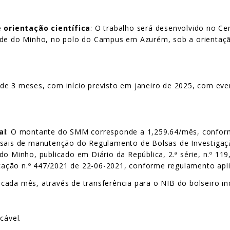
 orientação científica
: O trabalho será desenvolvido no C
ade do Minho, no polo do Campus em Azurém, sob a orientação
o de 3 meses, com início previsto em janeiro de 2025, com ev
al
: O montante do SMM corresponde a 1,259.64/mês, conforme
nsais de manutenção do Regulamento de Bolsas de Investigaç
do Minho, publicado em Diário da República, 2.ª série, n.º 11
ficação n.º 447/2021 de 22-06-2021, conforme regulamento apli
cada mês, através de transferência para o NIB do bolseiro in
cável.