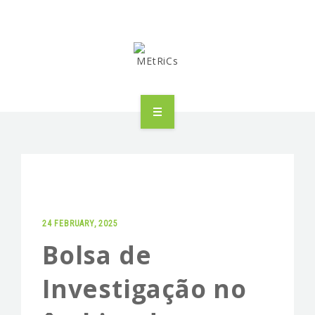
METRICS
PEOPLE
RESEARCH
24 FEBRUARY, 2025
PUBLICATIONS
Bolsa de
INDUSTRIAL PARTNERSHIP
Investigação no
ADVANCED TRAINING