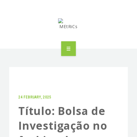
METRICS
PEOPLE
RESEARCH
24 FEBRUARY, 2025
PUBLICATIONS
Título: Bolsa de
INDUSTRIAL PARTNERSHIP
Investigação no
ADVANCED TRAINING