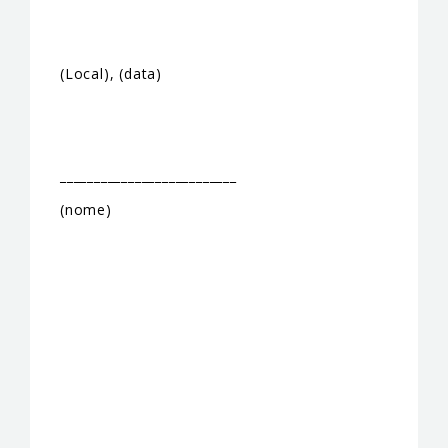
(Local), (data)
__________________________
(nome)