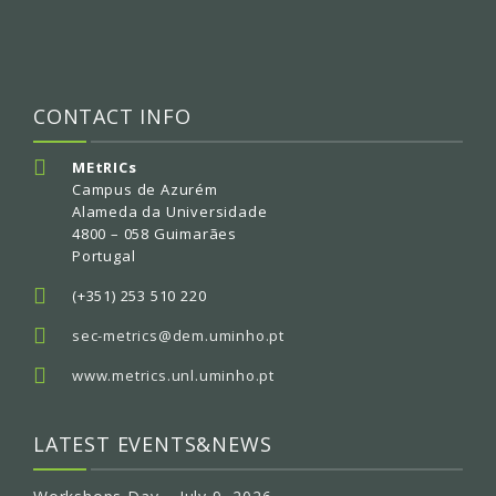
CONTACT INFO
MEtRICs
Campus de Azurém
Alameda da Universidade
4800 – 058 Guimarães
Portugal
(+351) 253 510 220
sec-metrics@dem.uminho.pt
www.metrics.unl.uminho.pt
LATEST EVENTS&NEWS