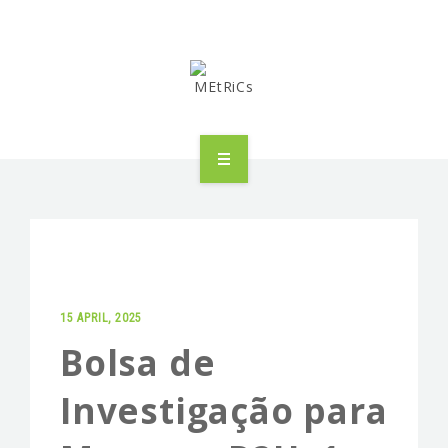
METRICS
PEOPLE
RESEARCH
15 APRIL, 2025
PUBLICATIONS
Bolsa de
INDUSTRIAL PARTNERSHIP
Investigação para
ADVANCED TRAINING