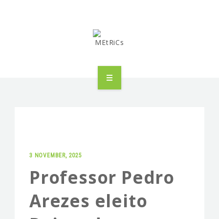
METRICS
PEOPLE
RESEARCH
3 NOVEMBER, 2025
PUBLICATIONS
Professor Pedro
INDUSTRIAL PARTNERSHIP
Arezes eleito
ADVANCED TRAINING