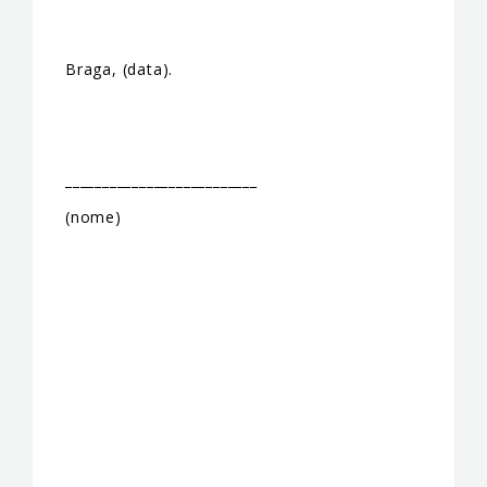
Braga, (data).
__________________________
(nome)