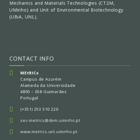
Mechanics and Materials Technologies (CT2M,
UMinho) and Unit of Environmental Biotechnology
(UBiA, UNL).
CONTACT INFO
MEtRICs
Campus de Azurém
Alameda da Universidade
4800 – 058 Guimarães
Portugal
(+351) 253 510 220
sec-metrics@dem.uminho.pt
www.metrics.unl.uminho.pt