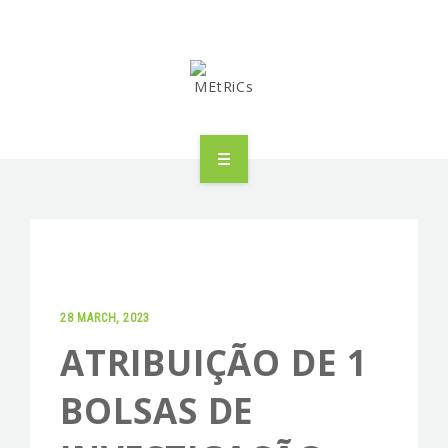
METRICS
PEOPLE
RESEARCH
28 MARCH, 2023
PUBLICATIONS
ATRIBUIÇÃO DE 1
INDUSTRIAL PARTNERSHIP
BOLSAS DE
ADVANCED TRAINING