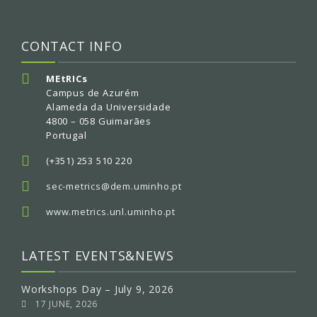
CONTACT INFO
MEtRICs
Campus de Azurém
Alameda da Universidade
4800 – 058 Guimarães
Portugal
(+351) 253 510 220
sec-metrics@dem.uminho.pt
www.metrics.unl.uminho.pt
LATEST EVENTS&NEWS
Workshops Day – July 9, 2026
17 JUNE, 2026