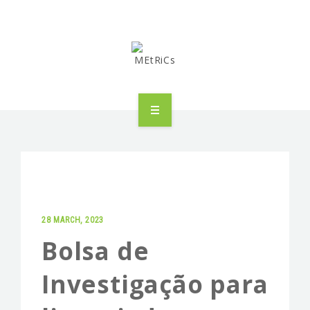
METRICS
PEOPLE
RESEARCH
28 MARCH, 2023
PUBLICATIONS
Bolsa de
INDUSTRIAL PARTNERSHIP
Investigação para
ADVANCED TRAINING