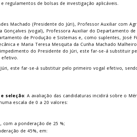
 e regulamentos de bolsas de investigação aplicáveis.
ndes Machado (Presidente do Júri), Professor Auxiliar com 
 Gonçalves (vogal), Professora Auxiliar do Departamento de 
rtamento de Produção e Sistemas e, como suplentes, José Fili
cânica e Maria Teresa Mesquita da Cunha Machado Malheiro (
pedimento do Presidente do Júri, este far-se-á substituir p
 efetivo.
ri, este far-se-á substituir pelo primeiro vogal efetivo, se
 e seleção
: A avaliação das candidaturas incidirá sobre o Mé
 numa escala de 0 a 20 valores:
o), com a ponderação de 25 %;
nderação de 45%, em: