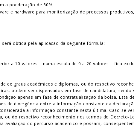
om a ponderação de 50%;
ware e hardware para monitorização de processos produtivo
o será obtida pela aplicação da seguinte fórmula:
ferior a 10 valores – numa escala de 0 a 20 valores – fica exc
ade de graus académicos e diplomas, ou do respetivo reconh
geiras, podem ser dispensados em fase de candidatura, sendo 
ondição apenas em fase de contratualização da bolsa. Esta de
ções de divergência entre a informação constante da declaraç
 considerada a informação constante nesta última. Caso se v
ma, ou do respetivo reconhecimento nos termos do Decreto-Le
 na avaliação do percurso académico e possam, consequenteme