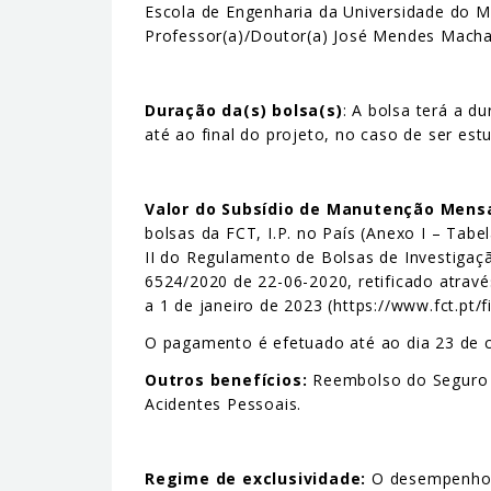
Escola de Engenharia da Universidade do M
Professor(a)/Doutor(a) José Mendes Mach
Duração da(s) bolsa(s)
: A bolsa terá a d
até ao final do projeto, no caso de ser e
Valor do Subsídio de Manutenção Mens
bolsas da FCT, I.P. no País (Anexo I – Ta
II do Regulamento de Bolsas de Investigaçã
6524/2020 de 22-06-2020, retificado atravé
a 1 de janeiro de 2023 (https://www.fct.pt
O pagamento é efetuado até ao dia 23 de c
Outros benefícios:
Reembolso do Seguro So
Acidentes Pessoais.
Regime de exclusividade:
O desempenho d