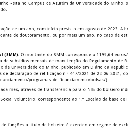
inho –sita no Campus de Azurém da Universidade do Minho, so
ado.
uração de um ano, com início previsto em agosto de 2023. A 
studante de doutoramento, ou por mais um ano, no caso de est
al (SMM)
: O montante do SMM corresponde a 1199,64 euros/
bela de subsídios mensais de manutenção do Regulamento de B
o da Universidade do Minho, publicado em Diário da República,
s de declaração de retificação n.º 447/2021 de 22-06-2021, c
/financiamento/programas-de-financiamento/bolsas/)
ada mês, através de transferência para o NIB do bolseiro ind
cial Voluntário, correspondente ao 1.º Escalão da base de i
e funções a título de bolseiro é exercido em regime de exclu