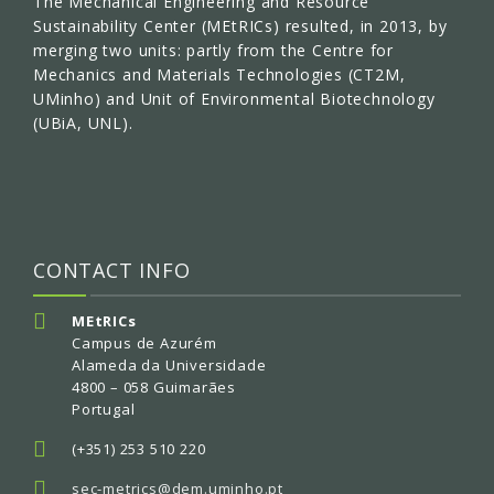
The Mechanical Engineering and Resource
Sustainability Center (MEtRICs) resulted, in 2013, by
merging two units: partly from the Centre for
Mechanics and Materials Technologies (CT2M,
UMinho) and Unit of Environmental Biotechnology
(UBiA, UNL).
CONTACT INFO
MEtRICs
Campus de Azurém
Alameda da Universidade
4800 – 058 Guimarães
Portugal
(+351) 253 510 220
sec-metrics@dem.uminho.pt