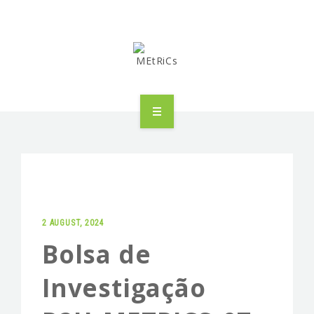
METRICS
PEOPLE
RESEARCH
2 AUGUST, 2024
PUBLICATIONS
Bolsa de
INDUSTRIAL PARTNERSHIP
Investigação
ADVANCED TRAINING