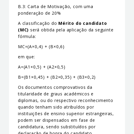
B.3: Carta de Motivação, com uma
ponderação de 20%
A classificação do
Mérito do candidato
(MC)
será obtida pela aplicação da seguinte
fórmula:
MC=(A×0,4) + (B×0,6)
em que:
A=(A1×0,5) + (A2×0,5)
B=(B1×0,45) + (B2×0,35) + (B3×0,2)
Os documentos comprovativos da
titularidade de graus académicos e
diplomas, ou do respectivo reconhecimento
quando tenham sido atribuídos por
instituições de ensino superior estrangeiras,
podem ser dispensados em fase de
candidatura, sendo substituídos por
declaração de honra do candidato,