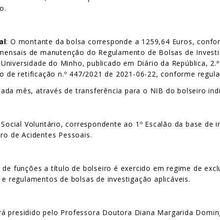
o.
al
: O montante da bolsa corresponde a 1259,64 Euros, confor
s mensais de manutenção do Regulamento de Bolsas de Investi
niversidade do Minho, publicado em Diário da República, 2.ª 
ão de retificação n.º 447/2021 de 2021-06-22, conforme regula
ada mês, através de transferência para o NIB do bolseiro ind
cial Voluntário, correspondente ao 1º Escalão da base de inc
uro de Acidentes Pessoais.
e funções a título de bolseiro é exercido em regime de exclu
 e regulamentos de bolsas de investigação aplicáveis.
será presidido pelo Professora Doutora Diana Margarida Domin