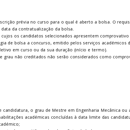
crição prévia no curso para o qual é aberto a bolsa. O requi
 data da contratualização da bolsa.
s cujos os candidatos selecionados apresentem comprovativo v
gia de bolsa a concurso, emitido pelos serviços académicos da
etivo em curso ou da sua duração (início e termo).
de grau não creditados não serão considerados como comprova
e candidatura, o grau de Mestre em Engenharia Mecânica ou á
abilitações académicas concluídas à data limite das candidatu
cadémico;