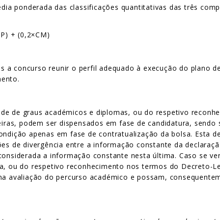
média ponderada das classificações quantitativas das três com
CP) + (0,2×CM)
a concurso reunir o perfil adequado à execução do plano de t
mento.
ade de graus académicos e diplomas, ou do respetivo reconh
geiras, podem ser dispensados em fase de candidatura, sendo 
ondição apenas em fase de contratualização da bolsa. Esta de
ções de divergência entre a informação constante da declaraç
 considerada a informação constante nesta última. Caso se v
ma, ou do respetivo reconhecimento nos termos do Decreto-Le
 na avaliação do percurso académico e possam, consequenteme