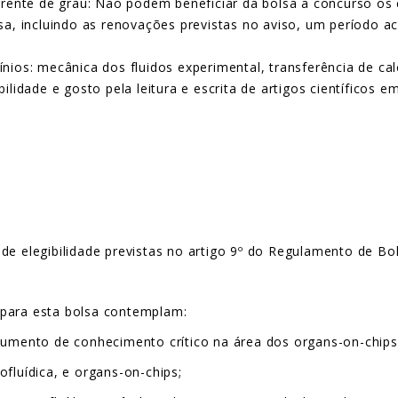
erente de grau: Não podem beneficiar da bolsa a concurso o
a, incluindo as renovações previstas no aviso, um período a
ios: mecânica dos fluidos experimental, transferência de cal
idade e gosto pela leitura e escrita de artigos científicos em
de elegibilidade previstas no artigo 9º do Regulamento de Bol
 para esta bolsa contemplam:
cumento de conhecimento crítico na área dos organs-on-chips, 
fluídica, e organs-on-chips;