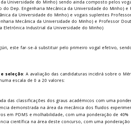
da Universidade do Minho) sendo ainda composto pelos vogai
 do Dep. Engenharia Mecânica da Universidade do Minho) e 
cânica da Universidade do Minho) e vogais suplentes Profess
enharia Mecânica da Universidade do Minho) e Professor Dou
 Eletrónica Industrial da Universidade do Minho)
ri, este far-se-á substituir pelo primeiro vogal efetivo, se
 e seleção
: A avaliação das candidaturas incidirá sobre o Mé
 numa escala de 0 a 20 valores:
ada das classificações dos graus académicos com uma pond
riência demonstrada na área da mecânica dos fluidos experiment
itivos em PDMS e molhabilidade, com uma ponderação de 40%
ência científica na área deste concurso, com uma ponderação