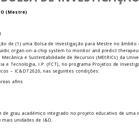
ÃO (Mestre)
)
ção de (1) uma Bolsa de Investigação para Mestre no âmbito 
idic organ-on-a-chip system to monitor and predict therapeuti
Mecânica e Sustentabilidade de Recursos (MEtRICs) da Unive
ia e Tecnologia, I.P. (FCT), no programa Projetos de Investi
icos – IC&DT2020, nas seguintes condições:
reas afins
e de grau académico integrado no projeto educativo de uma in
mais unidades de I&D.