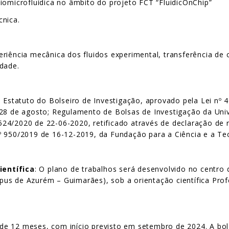
iomicrofluídica no âmbito do projeto FCT “FluidicOnChip”
cnica.
riência mecânica dos fluidos experimental, transferência de 
dade.
: Estatuto do Bolseiro de Investigação, aprovado pela Lei nº
 28 de agosto; Regulamento de Bolsas de Investigação da Uni
 6524/2020 de 22-06-2020, retificado através de declaração de 
 950/2019 de 16-12-2019, da Fundação para a Ciência e a Tecn
ientífica
: O plano de trabalhos será desenvolvido no centro 
us de Azurém – Guimarães), sob a orientação científica Pro
 de 12 meses, com início previsto em setembro de 2024. A bo