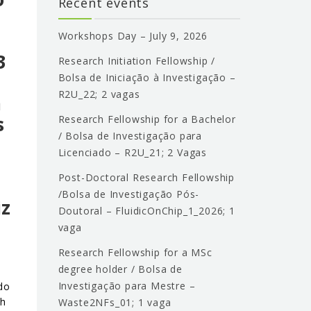
Recent events
Workshops Day – July 9, 2026
3
Research Initiation Fellowship /
Bolsa de Iniciação à Investigação –
R2U_22; 2 vagas
a
s
Research Fellowship for a Bachelor
/ Bolsa de Investigação para
Licenciado – R2U_21; 2 Vagas
Post-Doctoral Research Fellowship
/Bolsa de Investigação Pós-
iz
Doutoral – FluidicOnChip_1_2026; 1
vaga
Research Fellowship for a MSc
degree holder / Bolsa de
Investigação para Mestre –
do
ch
Waste2NFs_01; 1 vaga