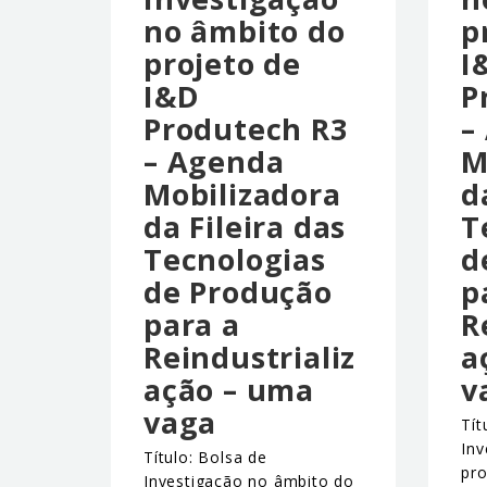
no âmbito do
p
projeto de
I
I&D
P
Produtech R3
–
– Agenda
M
Mobilizadora
d
da Fileira das
T
Tecnologias
d
de Produção
p
para a
R
Reindustrializ
a
ação – uma
v
vaga
Tít
Inv
Título: Bolsa de
pr
Investigação no âmbito do