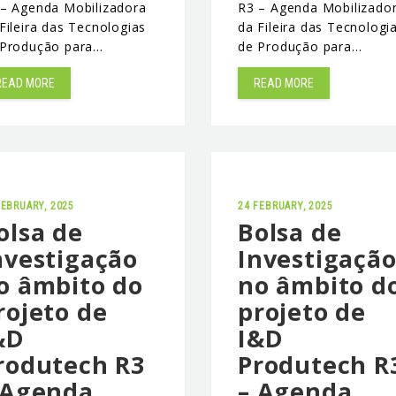
 – Agenda Mobilizadora
R3 – Agenda Mobilizado
Fileira das Tecnologias
da Fileira das Tecnologi
 Produção para…
de Produção para…
READ MORE
READ MORE
FEBRUARY, 2025
24 FEBRUARY, 2025
olsa de
Bolsa de
nvestigação
Investigaçã
o âmbito do
no âmbito d
rojeto de
projeto de
&D
I&D
rodutech R3
Produtech R
 Agenda
– Agenda