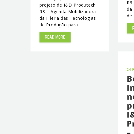
R3
projeto de I&D Produtech
da 
R3 – Agenda Mobilizadora
de
da Fileira das Tecnologias
de Produção para…
READ MORE
24 
B
I
n
p
I
P
–