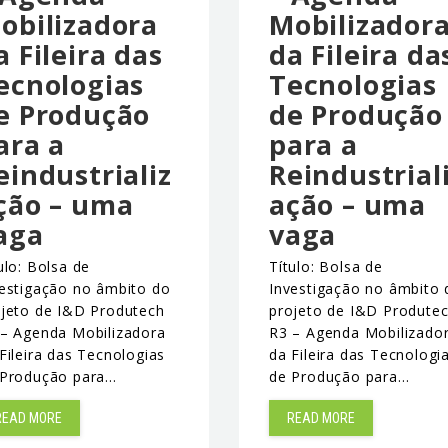
obilizadora
Mobilizador
a Fileira das
da Fileira da
ecnologias
Tecnologias
e Produção
de Produção
ara a
para a
eindustrializ
Reindustrial
ção – uma
ação – uma
aga
vaga
ulo: Bolsa de
Título: Bolsa de
estigação no âmbito do
Investigação no âmbito 
ojeto de I&D Produtech
projeto de I&D Produte
 – Agenda Mobilizadora
R3 – Agenda Mobilizado
Fileira das Tecnologias
da Fileira das Tecnologi
 Produção para…
de Produção para…
READ MORE
READ MORE