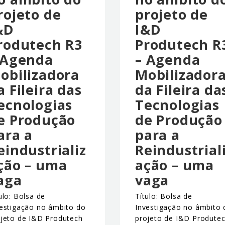
rojeto de
projeto de
&D
I&D
rodutech R3
Produtech R
 Agenda
– Agenda
obilizadora
Mobilizador
a Fileira das
da Fileira da
ecnologias
Tecnologias
e Produção
de Produção
ara a
para a
eindustrializ
Reindustrial
ção – uma
ação – uma
aga
vaga
ulo: Bolsa de
Título: Bolsa de
estigação no âmbito do
Investigação no âmbito 
ojeto de I&D Produtech
projeto de I&D Produte