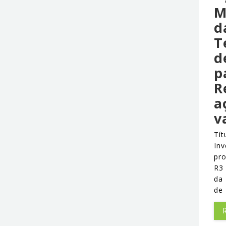
M
d
T
d
p
R
a
v
Tít
Inv
pr
R3
da 
de