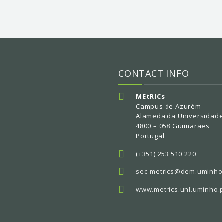
CONTACT INFO
MEtRICs
Campus de Azurém
Alameda da Universidad
4800 – 058 Guimarães
Portugal
(+351) 253 510 220
sec-metrics@dem.uminho
www.metrics.unl.uminho.